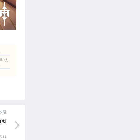
共0人
攻略
贺图
5:11