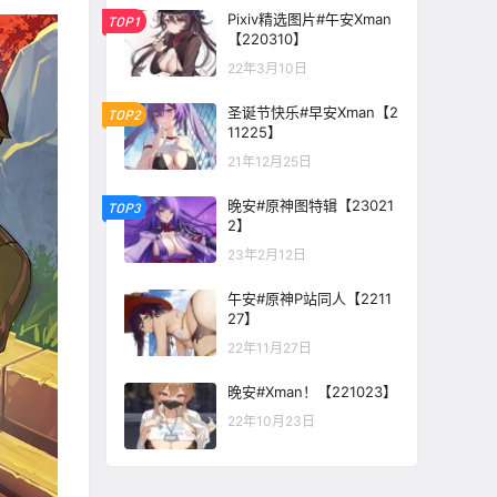
Pixiv精选图片#午安Xman
TOP1
【220310】
22年3月10日
圣诞节快乐#早安Xman【2
TOP2
11225】
21年12月25日
晚安#原神图特辑【23021
TOP3
2】
23年2月12日
午安#原神P站同人【2211
27】
22年11月27日
晚安#Xman！【221023】
22年10月23日