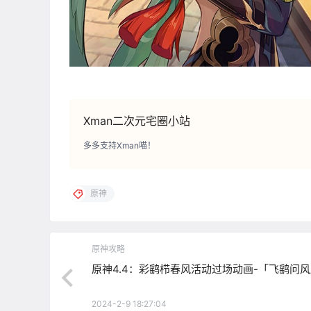
Xman二次元宅圈小站
多多支持Xman喵！
原神
原神攻略
原神4.4：彩鹞栉春风活动过场动画-「飞鹞问
2024-2-9 18:27:04