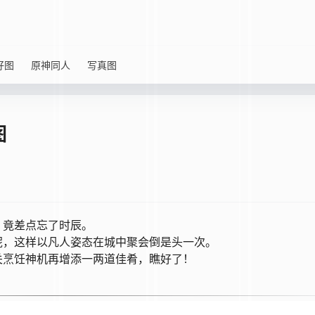
好图
原神同人
写真图
图
，竟差点忘了时辰。
呢，这样以凡人姿态在城中聚会倒是头一次。
关烹饪神机再增添一两道佳肴，瞧好了！