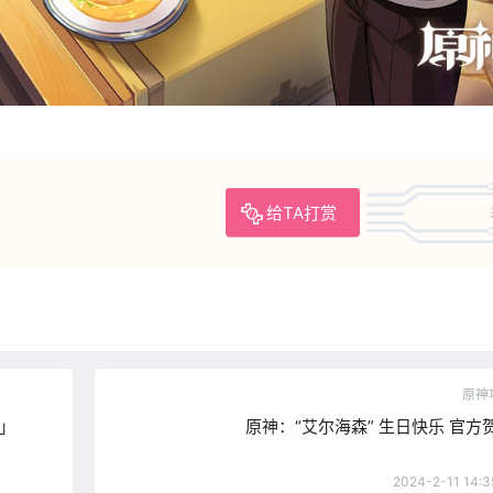
给TA打赏
原神
风」
原神：“艾尔海森” 生日快乐 官方
2024-2-11 14:3