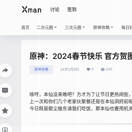
讨论
签到
首页
二次元圈
三次元圈
原神攻略
每日
原神：2024春节快乐 官方贺
0
246
原神攻略
24年2月9日
咳哼，本仙没来晚吧？方才为了让节日更热闹些
上一次和你们几个老家伙聚餐还是在本仙洞府前
今日既是歌尘做东请我们吃饭，那本仙也要用机