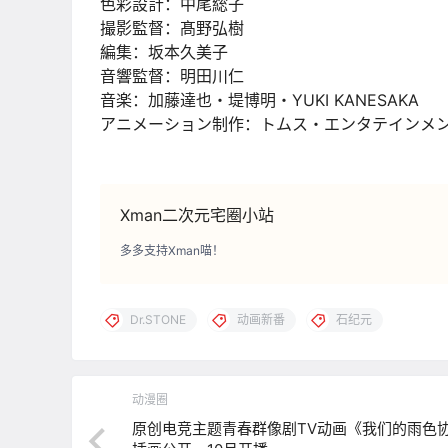
色彩設計：中尾総子
撮影監督：髙野弘樹
編集：坂本久美子
音響監督：明田川仁
音楽：加藤達也・堤博明・YUKI KANESAKA
アニメーション制作：トムス・エンタテインメ
Xman二次元宅圈小站
多多支持Xman喵！
Dr.STONE
动画新番
石纪元
动漫圈
原创电竞主题青春群像剧TV动画《我们的雨色