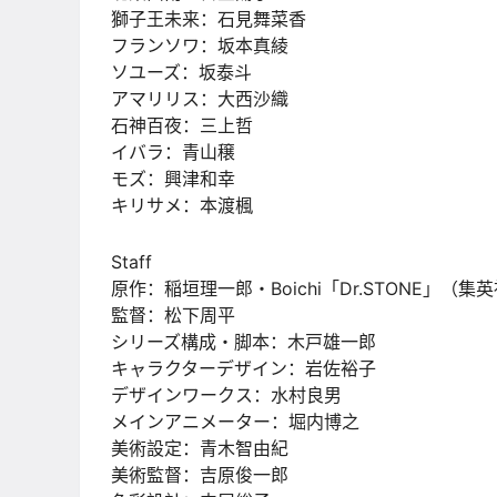
獅子王未来：石見舞菜香
フランソワ：坂本真綾
ソユーズ：坂泰斗
アマリリス：大西沙織
石神百夜：三上哲
イバラ：青山穣
モズ：興津和幸
キリサメ：本渡楓
Staff
原作：稲垣理一郎・Boichi「Dr.STONE」（
監督：松下周平
シリーズ構成・脚本：木戸雄一郎
キャラクターデザイン：岩佐裕子
デザインワークス：水村良男
メインアニメーター：堀内博之
美術設定：青木智由紀
美術監督：吉原俊一郎