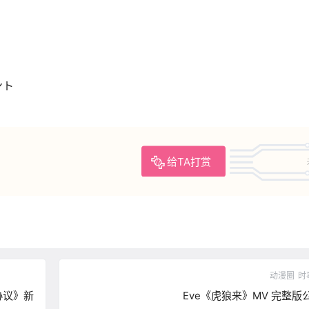
ント
给TA打赏
动漫圈
时
协议》新
Eve《虎狼来》MV 完整版