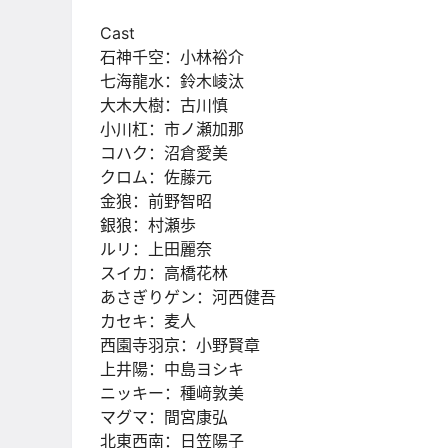
Cast
石神千空：小林裕介
七海龍水：鈴木崚汰
大木大樹：古川慎
小川杠：市ノ瀬加那
コハク：沼倉愛美
クロム：佐藤元
金狼：前野智昭
銀狼：村瀬歩
ルリ：上田麗奈
スイカ：高橋花林
あさぎりゲン：河西健吾
カセキ：麦人
西園寺羽京：小野賢章
上井陽：中島ヨシキ
ニッキー：種﨑敦美
マグマ：間宮康弘
北東西南：日笠陽子