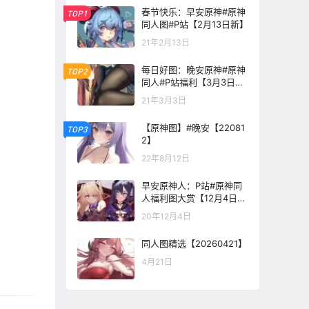
春节快乐：早安原神#原神
TOP1
同人图#P站【2月13日新】
21年2月13日
每日好图：晚安原神#原神
TOP2
同人#P站福利【3月3日
新】
21年3月3日
【原神图】#晚安【22081
TOP3
2】
22年8月12日
早安原神人：P站#原神同
人福利图大赏【12月4日
新】
20年12月4日
同人图精选【20260421】
4月21日