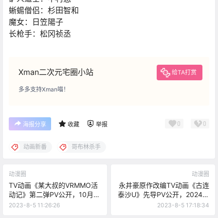
蜥蜴僧侣：杉田智和
魔女：日笠陽子
长枪手：松冈祯丞
Xman二次元宅圈小站
给TA打赏
多多支持Xman喵！
0
0
海报分享
收藏
举报
动画新番
哥布林杀手
动漫圈
动漫圈
TV动画《某大叔的VRMMO活
永井豪原作改编TV动画《古连
动记》第二弹PV公开，10月开
泰沙U》先导PV公开，2024年
播
开播
2023-8-5 11:26:26
2023-8-5 17:18:34