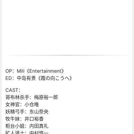
OP：Mili《Entertainment》
ED：中岛有贵《霞の向こうへ》
CAST：
哥布林杀手：梅原裕一郎
女神官：小仓唯
妖精弓手：东山奈央
牧牛妹：井口裕香
柜台小姐：内田真礼
矿人道士：中村悠一