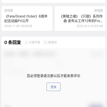
游戏圈
游戏圈
《Fate/Grand Order》8周年
《黑暗之魂》《只狼》系列作
纪念动画PV公开
曲 宣布从工作12年的From
Software 离职
2023-7-30 18:08:29
2023-8-2 10:03:49
0 条回复
文章作者
管理员
A
M
欢迎您，新朋友，感谢参与互动！
确认修改
您必须登录或注册以后才能发表评论
登录