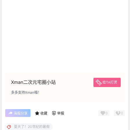
Xman二次元宅圈小站
给TA打赏
多多支持Xman喵！
0
0
海报分享
收藏
举报
夏天了！20世纪的暑假