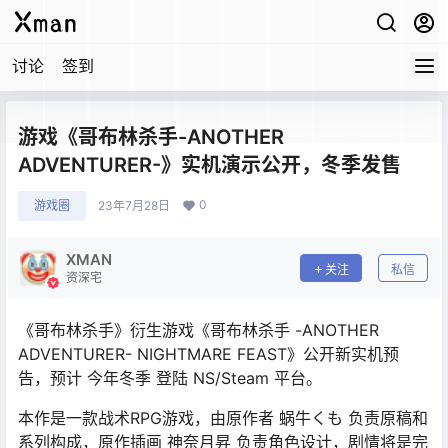
讨论
签到
游戏《哥布林杀手-ANOTHER
ADVENTURER-》实机演示公开，冬季发售
0
游戏圈
23年7月28日
XMAN
关注
私信
资深宅
《哥布林杀手》衍生游戏《哥布林杀手 -ANOTHER
ADVENTURER- NIGHTMARE FEAST》公开新实机预
告，预计 今年冬季 登陆 NS/Steam 平台。
本作是一款战术RPG游戏，由原作者 蜗牛くも 负责原稿和
系列构成，原作插画 神奈月昇 负责角色设计，剧情将是完