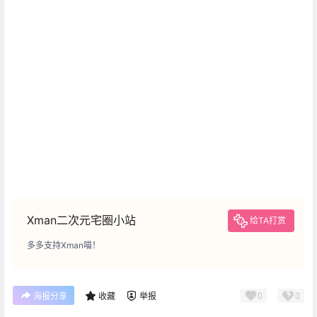
Xman二次元宅圈小站
给TA打赏
多多支持Xman喵！
0
0
海报分享
收藏
举报