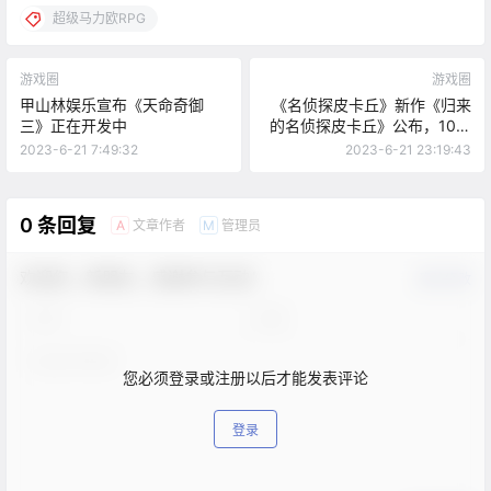
超级马力欧RPG
游戏圈
游戏圈
甲山林娱乐宣布《天命奇御
《名侦探皮卡丘》新作《归来
三》正在开发中
的名侦探皮卡丘》公布，10月
6日发售
2023-6-21 7:49:32
2023-6-21 23:19:43
0 条回复
文章作者
管理员
A
M
欢迎您，新朋友，感谢参与互动！
确认修改
您必须登录或注册以后才能发表评论
登录