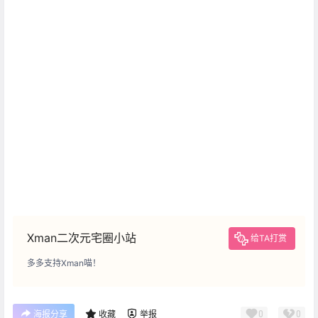
Xman二次元宅圈小站
给TA打赏
多多支持Xman喵！
0
0
海报分享
收藏
举报