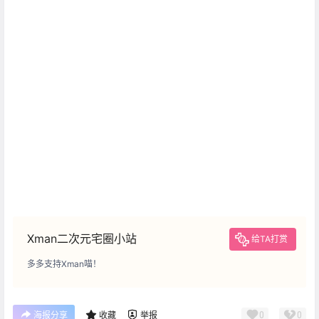
Xman二次元宅圈小站
给TA打赏
多多支持Xman喵！
0
0
海报分享
收藏
举报