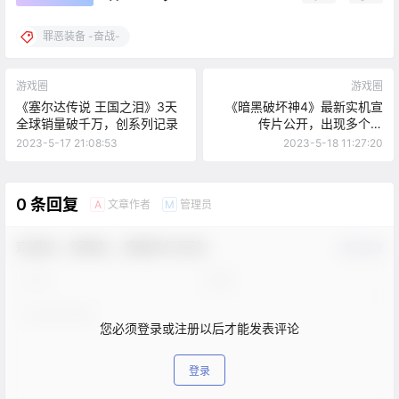
罪恶装备 -奋战-
游戏圈
游戏圈
《塞尔达传说 王国之泪》3天
《暗黑破坏神4》最新实机宣
全球销量破千万，创系列记录
传片公开，出现多个新
BOSS，将于6月6日发售
2023-5-17 21:08:53
2023-5-18 11:27:20
0 条回复
文章作者
管理员
A
M
欢迎您，新朋友，感谢参与互动！
确认修改
您必须登录或注册以后才能发表评论
登录