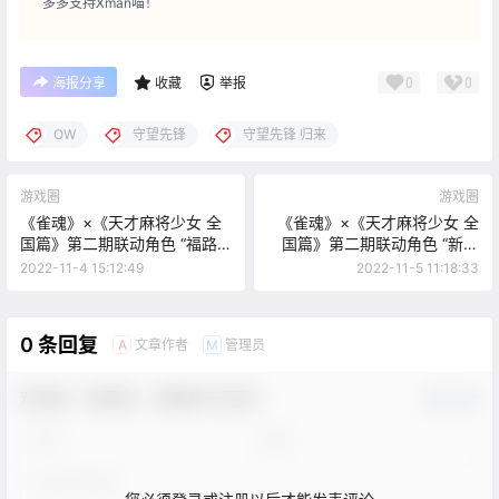
多多支持Xman喵！
0
0
海报分享
收藏
举报
OW
守望先锋
守望先锋 归来
游戏圈
游戏圈
《雀魂》×《天才麻将少女 全
《雀魂》×《天才麻将少女 全
国篇》第二期联动角色 “福路
国篇》第二期联动角色 “新子
美穗子”
憧”
2022-11-4 15:12:49
2022-11-5 11:18:33
0 条回复
文章作者
管理员
A
M
欢迎您，新朋友，感谢参与互动！
确认修改