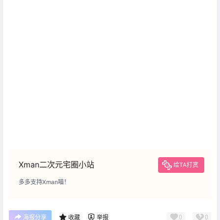
Xman二次元宅圈小站
给TA打赏
多多支持Xman喵！
0
0
海报分享
收藏
举报