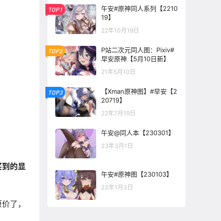
午安#原神同人系列【2210
TOP1
19】
22年10月19日
P站二次元同人图：Pixiv#
TOP2
早安原神【5月10日新】
21年5月10日
【Xman原神图】#早安【2
TOP3
20719】
22年7月19日
午安@同人本【230301】
23年3月1日
买到的显
午安#原神图【230103】
23年1月3日
原价了，