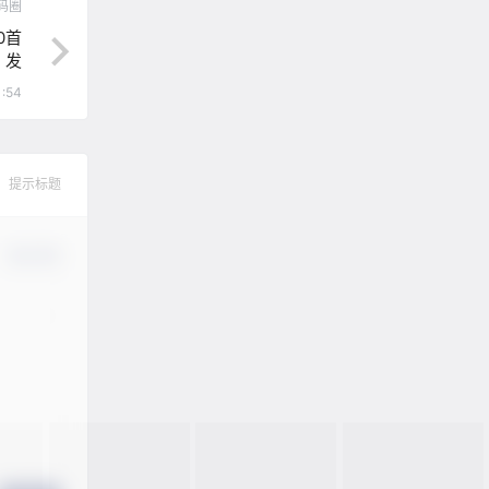
码圈
0首
发
1:54
提示标题
确认修改