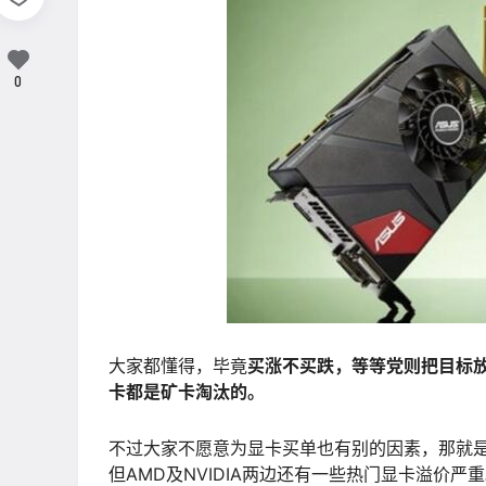
0
大家都懂得，毕竟
买涨不买跌，等等党则把目标放到
卡都是矿卡淘汰的。
不过大家不愿意为显卡买单也有别的因素，那就
但AMD及NVIDIA两边还有一些热门显卡溢价严