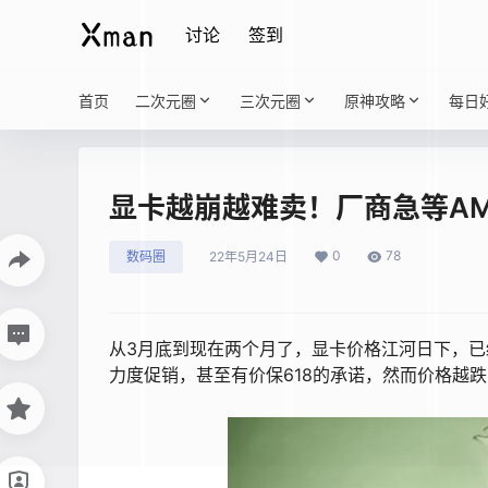
讨论
签到
首页
二次元圈
三次元圈
原神攻略
每日
显卡越崩越难卖！厂商急等AMD、
0
78
数码圈
22年5月24日
从3月底到现在两个月了，显卡价格江河日下，
力度促销，甚至有价保618的承诺，然而价格越